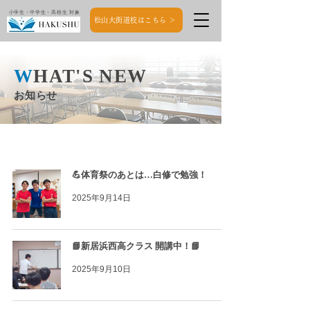
小学生・中学生・高校生 対象
松山大街道校はこちら ＞
W
HAT'S NEW
お知らせ
💪体育祭のあとは…白修で勉強！
2025年9月14日
📘新居浜西高クラス 開講中！📘
2025年9月10日