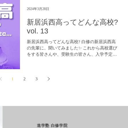
2024年3月28日
新居浜西高ってどんな高校?
vol. 13
新居浜西高ってどんな高校? 白修の新居浜西高
の先輩に、聞いてみました✨ これから高校選び
をする皆さんや、受験生の皆さん、入学予定の
皆さん、是非参考になさってください！😊 進学
塾 白修学院 https://www.hakushuu.com LINE...
1
2
3
進学塾 白修学院