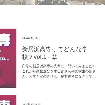
2024年3月28日
新居浜高専ってどんな学
校？vol.1 - ②
白修の新居浜高専の先輩に、聞いてみました✨
これから高校選びをする皆さんや受験生の皆さ
ん、入学予定の皆さん、是非参考になさってく
ださい！😊 進学塾 白修学院
https://www.hakushuu.com LINE でのお問い合わ
せ：https://lin.ee/BYs...
2024年3月28日