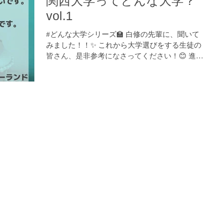
関西大学ってどんな大学？
vol.1
#どんな大学シリーズ🏫 白修の先輩に、聞いて
みました！！✨ これから大学選びをする生徒の
皆さん、是非参考になさってください！😊 進学
塾 白修学院 https://www.hakushuu.com LINE で
のお問い合わせ：https://lin.ee/BYsw1X4...