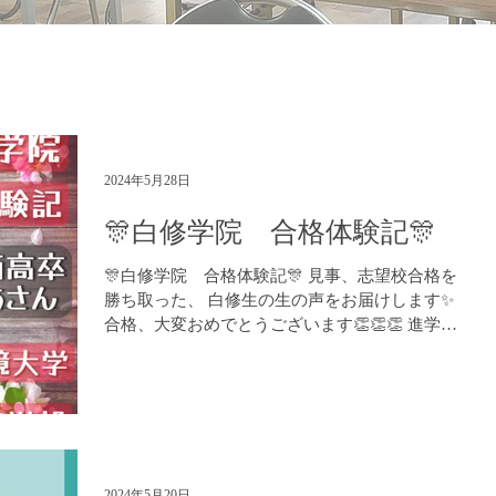
2024年5月28日
🎊白修学院 合格体験記🎊
🎊白修学院 合格体験記🎊 見事、志望校合格を
勝ち取った、 白修生の生の声をお届けします✨
合格、大変おめでとうございます👏👏👏 進学塾
白修学院 https://www.hakushuu.com LINE での
お問い合わせ：https://lin.ee/BYsw1...
2024年5月20日