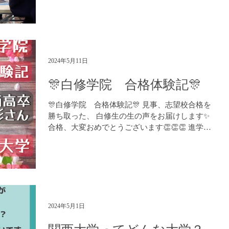
せ：https://lin.ee/BYsw1X4 (LINE ID：...
2024年5月11日
🎊白修学院 合格体験記🎊
🎊白修学院 合格体験記🎊 見事、志望校合格を
勝ち取った、 白修生の生の声をお届けします✨
合格、大変おめでとうございます👏👏👏 進学塾
白修学院 https://www.hakushuu.com LINE での
お問い合わせ：https://lin.ee/BYsw1...
2024年5月1日