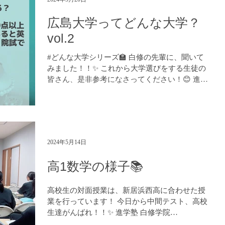
広島大学ってどんな大学？
vol.2
#どんな大学シリーズ🏫 白修の先輩に、聞いて
みました！！✨ これから大学選びをする生徒の
皆さん、是非参考になさってください！😊 進学
塾 白修学院 https://www.hakushuu.com LINE で
のお問い合わせ：https://lin.ee/BYsw1X4...
2024年5月14日
高1数学の様子📚
高校生の対面授業は、新居浜西高に合わせた授
業を行っています！ 今日から中間テスト、高校
生達がんばれ！！✨ 進学塾 白修学院
https://www.hakushuu.com LINE でのお問い合わ