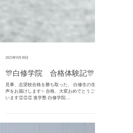
2025年9月30日
🎊白修学院 合格体験記🎊
見事、志望校合格を勝ち取った、 白修生の生の
声をお届けします✨ 合格、大変おめでとうござ
います👏👏👏 進学塾 白修学院
https://www.hakushuu.com LINE でのお問い合わ
せ： https://lin.ee/BYsw1X4 (LINE ID：...