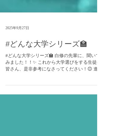
2025年9月27日
#どんな大学シリーズ🏫
#どんな大学シリーズ🏫 白修の先輩に、聞いて
みました！！✨ これから大学選びをする生徒の
皆さん、是非参考になさってください！😊 進学
塾 白修学院 https://www.hakushuu.com LINE で
のお問い合わせ： https://lin.ee/BYsw1X4...