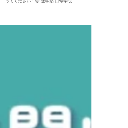
白修の先輩に、聞いてみました！！✨ これから
大学選びをする生徒の皆さん、是非参考になさ
ってください！😊 進学塾 白修学院
https://www.hakushuu.com LINE でのお問い合わ
せ： https://lin.ee/BYsw1X4 (LINE ID：...