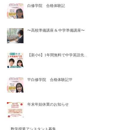
白修学院 合格体験記
〜高校準備講座 & 中学準備講座〜
【新小6】1年間無料で中学英語先取
り✨
🎊白修学院 合格体験記🎊
年末年始休業のお知らせ
数学授業アシスタント募集