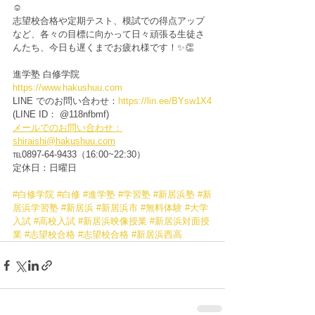
☺️
志望校合格や定期テスト、模試での得点アップ
など、各々の目標に向かって日々頑張る生徒さ
んたち、今日も遅くまでお疲れ様です！✨👏
進学塾 白修学院
https://www.hakushuu.com
LINE でのお問い合わせ：
https://lin.ee/BYsw1X4
(LINE ID： @118nfbmf)
メールでのお問い合わせ：
shiraishi@hakushuu.com
℡0897-64-9433（16:00~22:30）
定休日：日曜日
#白修学院
#白修
#進学塾
#学習塾
#新居浜塾
#新
居浜学習塾
#新居浜
#新居浜市
#無料体験
#大学
入試
#高校入試
#新居浜映像授業
#新居浜対面授
業
#志望校合格
#志望校合格
#新居浜西高