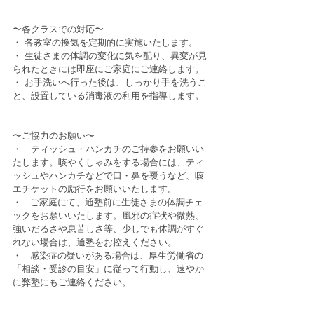
〜各クラスでの対応〜
・ 各教室の換気を定期的に実施いたします。
・ 生徒さまの体調の変化に気を配り、異変が見
られたときには即座にご家庭にご連絡します。
・ お手洗いへ行った後は、しっかり手を洗うこ
と、設置している消毒液の利用を指導します。
〜ご協力のお願い〜
・　ティッシュ・ハンカチのご持参をお願いい
たします。咳やくしゃみをする場合には、ティ
ッシュやハンカチなどで口・鼻を覆うなど、咳
エチケットの励行をお願いいたします。
・   ご家庭にて、通塾前に生徒さまの体調チェ
ックをお願いいたします。風邪の症状や微熱、
強いだるさや息苦しさ等、少しでも体調がすぐ
れない場合は、通塾をお控えください。
・   感染症の疑いがある場合は、厚生労働省の
「相談・受診の目安」に従って行動し、速やか
に弊塾にもご連絡ください。