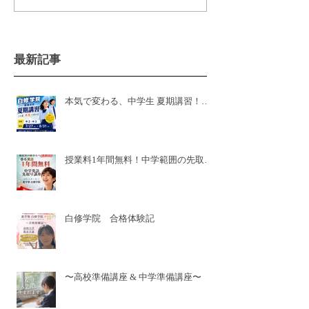
最新記事
本気で変わる、中学生 夏期講習！白
修学院 新居浜本校！県模試有
授業料1年間無料！中学範囲の先取り
講座🌸新小6🌸
白修学院 合格体験記
〜高校準備講座 & 中学準備講座〜