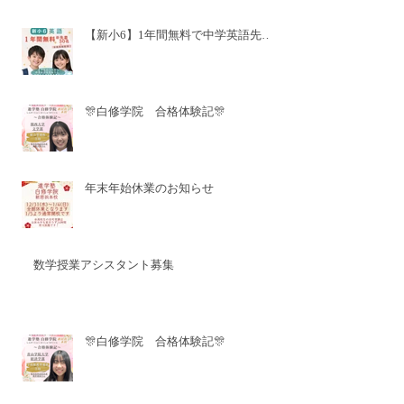
【新小6】1年間無料で中学英語先取
り✨
🎊白修学院 合格体験記🎊
年末年始休業のお知らせ
数学授業アシスタント募集
🎊白修学院 合格体験記🎊