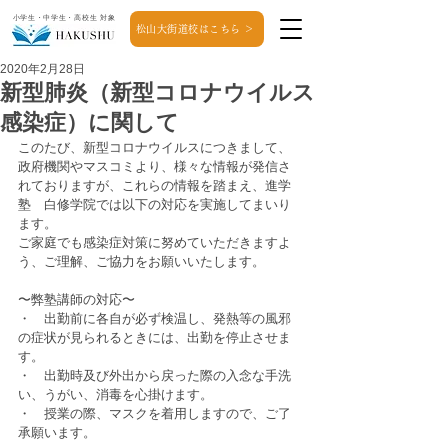
小学生・中学生・高校生 対象
松山大街道校はこちら ＞
2020年2月28日
新型肺炎（新型コロナウイルス
感染症）に関して
このたび、新型コロナウイルスにつきまして、
政府機関やマスコミより、様々な情報が発信さ
れておりますが、これらの情報を踏まえ、進学
塾　白修学院では以下の対応を実施してまいり
ます。
ご家庭でも感染症対策に努めていただきますよ
う、ご理解、ご協力をお願いいたします。
〜弊塾講師の対応〜
・　出勤前に各自が必ず検温し、発熱等の風邪
の症状が見られるときには、出勤を停止させま
す。
・　出勤時及び外出から戻った際の入念な手洗
い、うがい、消毒を心掛けます。 
・　授業の際、マスクを着用しますので、ご了
承願います。