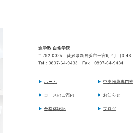
進学塾 白修学院
〒792-0025
愛媛県新居浜市一宮町2丁目
3-4
Tel：
0897-64-9433 Fax：0897-64-9434
▶︎
ホーム
▶︎
中央推薦専門
▶︎
コースのご案内
▶︎
お知らせ
▶︎
合格体験記
▶︎
ブログ