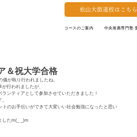
松山大街道校はこちら
コースのご案内
中央推薦専門塾 
ィア＆祝大学合格
殿の儀が執り行われましたね。
事が行われましたが、
ボランティアとして参加させていただきました！
す。
ベントのお手伝いができて大変いい社会勉強になったと思い
たm(_ _)m