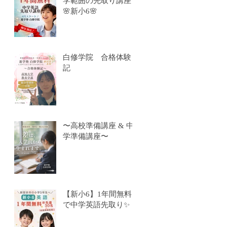
学範囲の先取り講座
🌸新小6🌸
白修学院 合格体験
記
〜高校準備講座 & 中
学準備講座〜
【新小6】1年間無料
で中学英語先取り✨