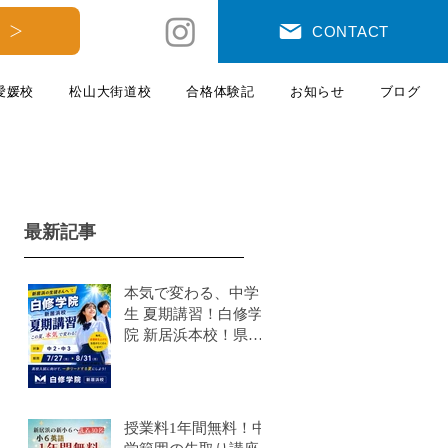
 ＞
CONTACT
愛媛校
松山大街道校
合格体験記
お知らせ
ブログ
最新記事
本気で変わる、中学
生 夏期講習！白修学
院 新居浜本校！県模
試有
授業料1年間無料！中