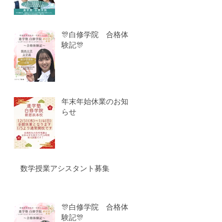
🎊白修学院 合格体
験記🎊
年末年始休業のお知
らせ
数学授業アシスタント募集
🎊白修学院 合格体
験記🎊