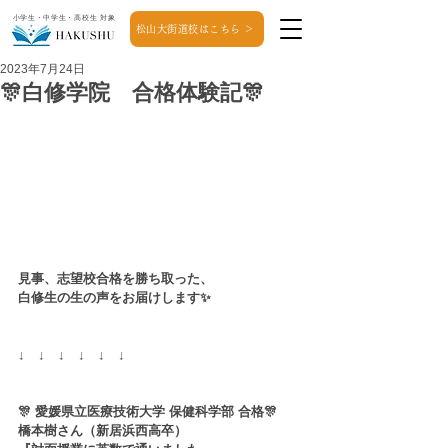
小学生・中学生・高校生 対象
松山大街道校はこちら ＞
2023年7月24日
🎊白修学院 合格体験記🎊
見事、志望校合格を勝ち取った、
白修生の生の声をお届けします✨
↓　↓　↓　↓　↓　↓
🎊 愛媛県立医療技術大学 保健科学部 合格🎊
橋本樹さん（新居浜西高卒）