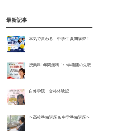
最新記事
本気で変わる、中学生 夏期講習！白
修学院 新居浜本校！県模試有
授業料1年間無料！中学範囲の先取り
講座🌸新小6🌸
白修学院 合格体験記
〜高校準備講座 & 中学準備講座〜