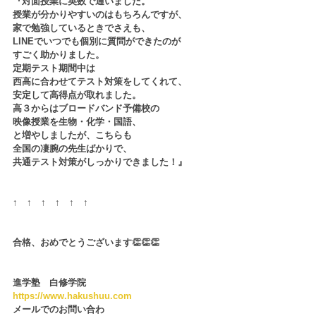
『対面授業に英数で通いました。
授業が分かりやすいのはもちろんですが、
家で勉強しているときでさえも、
LINEでいつでも個別に質問ができたのが
すごく助かりました。
定期テスト期間中は
西高に合わせてテスト対策をしてくれて、
安定して高得点が取れました。
高３からはブロードバンド予備校の
映像授業を生物・化学・国語、
と増やしましたが、こちらも
全国の凄腕の先生ばかりで、
共通テスト対策がしっかりできました！』
↑　↑　↑　↑　↑　↑
合格、おめでとうございます👏👏👏
進学塾　白修学院
https://www.hakushuu.com
メールでのお問い合わ