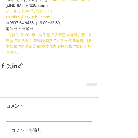
(LINE ID： @118nfbmf)
メールでのお問い合わせ：
shiraishi@hakushuu.com
℡0897-64-9433（16:00~22:30）
定休日：日曜日
#白修学院
#白修
#進学塾
#学習塾
#新居浜塾
#新
居浜
#新居浜市
#無料体験
#大学入試
#新居浜映
像授業
#新居浜対面授業
#志望校合格
#白修合格
体験記
コメント
コメントを追加…