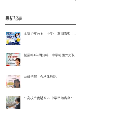
最新記事
本気で変わる、中学生 夏期講習！白
修学院 新居浜本校！県模試有
授業料1年間無料！中学範囲の先取り
講座🌸新小6🌸
白修学院 合格体験記
〜高校準備講座 & 中学準備講座〜