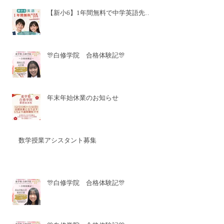
【新小6】1年間無料で中学英語先取
り✨
🎊白修学院 合格体験記🎊
年末年始休業のお知らせ
数学授業アシスタント募集
🎊白修学院 合格体験記🎊