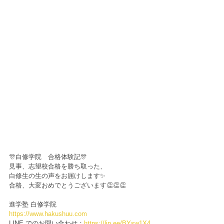
🎊白修学院　合格体験記🎊
見事、志望校合格を勝ち取った、
白修生の生の声をお届けします✨
合格、大変おめでとうございます👏👏👏
進学塾 白修学院
https://www.hakushuu.com
LINE でのお問い合わせ：
https://lin.ee/BYsw1X4