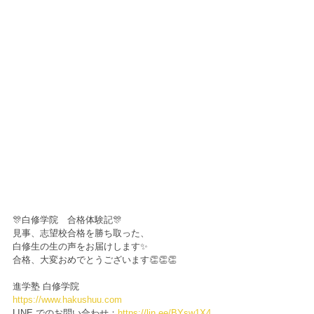
🎊白修学院　合格体験記🎊
見事、志望校合格を勝ち取った、
白修生の生の声をお届けします✨
合格、大変おめでとうございます👏👏👏
進学塾 白修学院
https://www.hakushuu.com
LINE でのお問い合わせ：
https://lin.ee/BYsw1X4