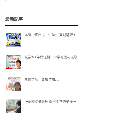
最新記事
本気で変わる、中学生 夏期講習！白
修学院 新居浜本校！県模試有
授業料1年間無料！中学範囲の先取り
講座🌸新小6🌸
白修学院 合格体験記
〜高校準備講座 & 中学準備講座〜