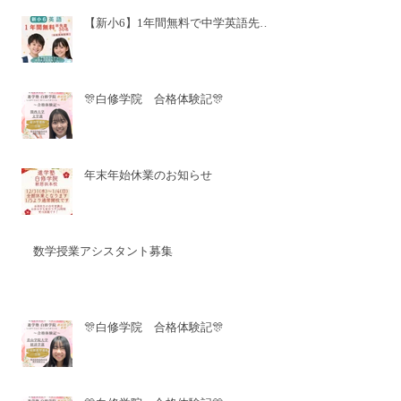
【新小6】1年間無料で中学英語先取
り✨
🎊白修学院 合格体験記🎊
年末年始休業のお知らせ
数学授業アシスタント募集
🎊白修学院 合格体験記🎊