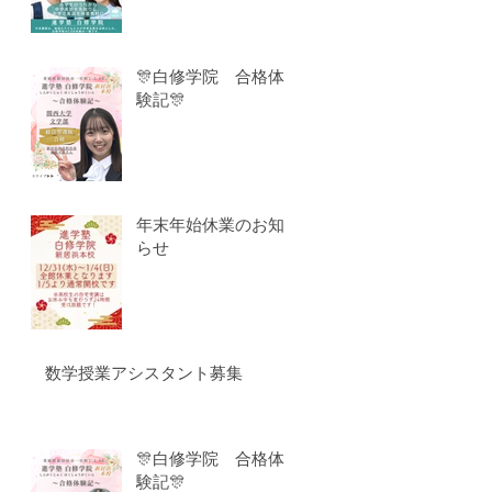
🎊白修学院 合格体
験記🎊
年末年始休業のお知
らせ
数学授業アシスタント募集
🎊白修学院 合格体
験記🎊