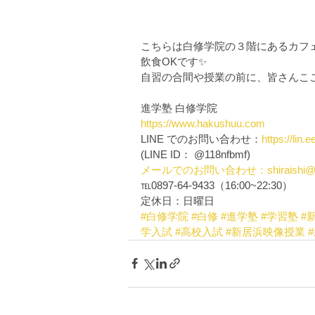
こちらは白修学院の３階にあるカフェ
飲食OKです✨
自習の合間や授業の前に、皆さんここ
進学塾 白修学院
https://www.hakushuu.com
LINE でのお問い合わせ：
https://lin
(LINE ID： @118nfbmf)
メールでのお問い合わせ：shiraishi@ha
℡0897-64-9433（16:00~22:30）
定休日：日曜日
#白修学院
#白修
#進学塾
#学習塾
#
学入試
#高校入試
#新居浜映像授業