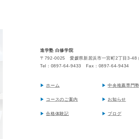
進学塾 白修学院
〒792-0025
愛媛県新居浜市一宮町2丁目
3-4
Tel：
0897-64-9433 Fax：0897-64-9434
▶︎
ホーム
▶︎
中央推薦専門
▶︎
コースのご案内
▶︎
お知らせ
▶︎
合格体験記
▶︎
ブログ