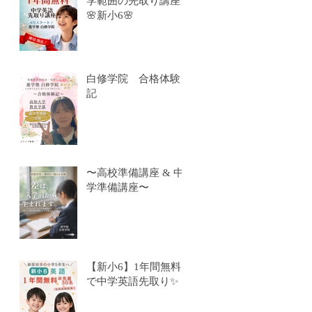
学範囲の先取り講座
🌸新小6🌸
白修学院 合格体験
記
〜高校準備講座 & 中
学準備講座〜
【新小6】1年間無料
で中学英語先取り✨