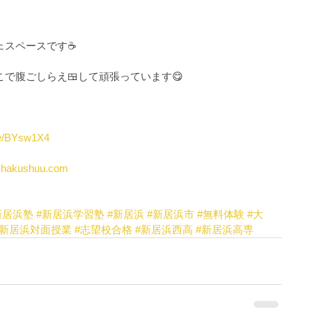
スペースです☕️
で腹ごしらえ🍱して頑張っています😋
.ee/BYsw1X4
kushuu.com
新居浜塾
#新居浜学習塾
#新居浜
#新居浜市
#無料体験
#大
#新居浜対面授業
#志望校合格
#新居浜西高
#新居浜高専