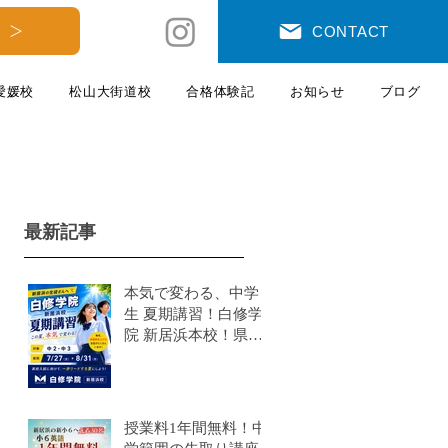
 ＞
CONTACT
愛媛校
松山大街道校
合格体験記
お知らせ
ブログ
最新記事
本気で変わる、中学
生 夏期講習！白修学
院 新居浜本校！県模
試有
授業料1年間無料！中