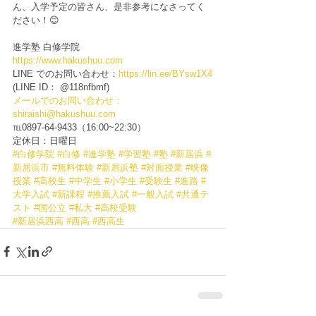
ん、入学予定の皆さん、是非参考になさってく
ださい！😊
進学塾 白修学院
https://www.hakushuu.com
LINE でのお問い合わせ：
https://lin.ee/BYsw1X4
(LINE ID： @118nfbmf)
メールでのお問い合わせ：
shiraishi@hakushuu.com
℡0897-64-9433（16:00~22:30）
定休日：日曜日
#白修学院
#白修
#進学塾
#学習塾
#塾
#新居浜
#
新居浜市
#無料体験
#新居浜塾
#対面授業
#映像
授業
#高校生
#中学生
#小学生
#受験生
#進路
#
大学入試
#新課程
#推薦入試
#一般入試
#共通テ
スト
#国公立
#私大
#高校受験
#新居浜西高
#西高
#西高生