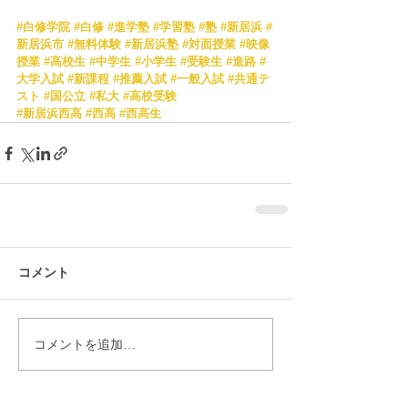
#白修学院
#白修
#進学塾
#学習塾
#塾
#新居浜
#
新居浜市
#無料体験
#新居浜塾
#対面授業
#映像
授業
#高校生
#中学生
#小学生
#受験生
#進路
#
大学入試
#新課程
#推薦入試
#一般入試
#共通テ
スト
#国公立
#私大
#高校受験
#新居浜西高
#西高
#西高生
コメント
コメントを追加…