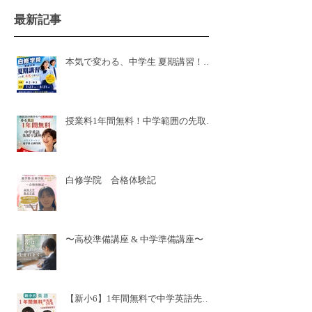
最新記事
本気で変わる、中学生 夏期講習！白
修学院 新居浜本校！県模試有
授業料1年間無料！中学範囲の先取り
講座🌸新小6🌸
白修学院 合格体験記
〜高校準備講座 & 中学準備講座〜
【新小6】1年間無料で中学英語先取
り✨