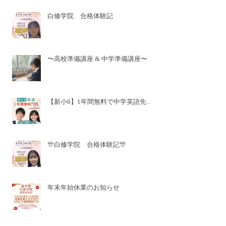
白修学院 合格体験記
〜高校準備講座 & 中学準備講座〜
【新小6】1年間無料で中学英語先取
り✨
🎊白修学院 合格体験記🎊
年末年始休業のお知らせ