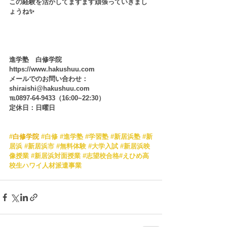
この経験を活かしてますます頑張っていきまし
ょうね✨
進学塾　白修学院
https://www.hakushuu.com
メールでのお問い合わせ：
shiraishi@hakushuu.com
℡0897-64-9433（16:00~22:30）
定休日：日曜日
#
白修学院
#白修
#進学塾
#学習塾
#新居浜塾
#新
居浜
#新居浜市
#無料体験
#大学入試
#新居浜映
像授業
#新居浜対面授業
#志望校合格
#えひめ高
校生ハワイ人材派遣事業