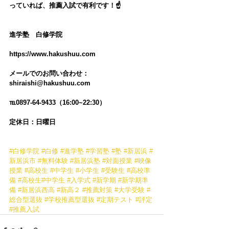
っていれば、推薦入試で有利です！☝️
進学塾　白修学院
https://www.hakushuu.com
メールでのお問い合わせ：
shiraishi@hakushuu.com
℡0897-64-9433（16:00~22:30）
定休日：日曜日
#白修学院
#白修
#進学塾
#学習塾
#塾
#新居浜
#
新居浜市
#無料体験
#新居浜塾
#対面授業
#映像
授業
#高校生
#中学生
#小学生
#受験生
#高校準
備
#高校生
#中学生
#入学式
#新学期
#新学期準
備
#新居浜西高
#新高２
#推薦対策
#大学受験
#
総合型選抜
#学校推薦型選抜
#定期テスト
#評定
#推薦入試