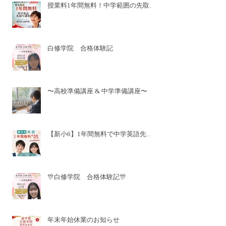
授業料1年間無料！中学範囲の先取り
講座🌸新小6🌸
白修学院 合格体験記
〜高校準備講座 & 中学準備講座〜
【新小6】1年間無料で中学英語先取
り✨
🎊白修学院 合格体験記🎊
年末年始休業のお知らせ