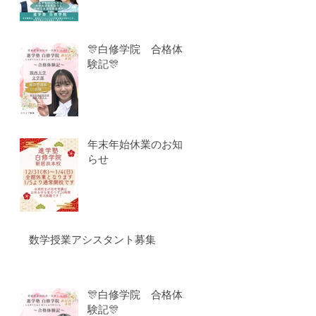
🎊白修学院 合格体
験記🎊
年末年始休業のお知
らせ
数学授業アシスタント募集
🎊白修学院 合格体
験記🎊