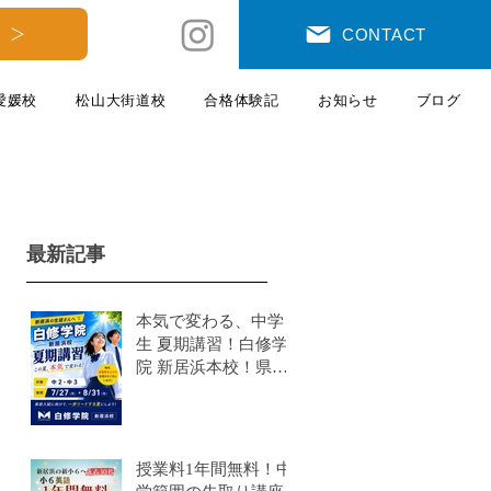
 ＞
CONTACT
愛媛校
松山大街道校
合格体験記
お知らせ
ブログ
最新記事
本気で変わる、中学
生 夏期講習！白修学
院 新居浜本校！県模
試有
授業料1年間無料！中