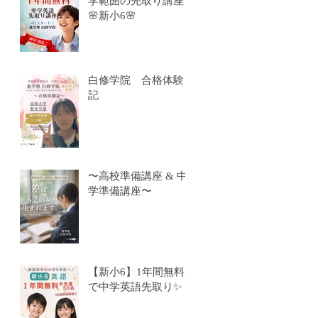
学範囲の先取り講座
🌸新小6🌸
白修学院 合格体験
記
〜高校準備講座 & 中
学準備講座〜
【新小6】1年間無料
で中学英語先取り✨