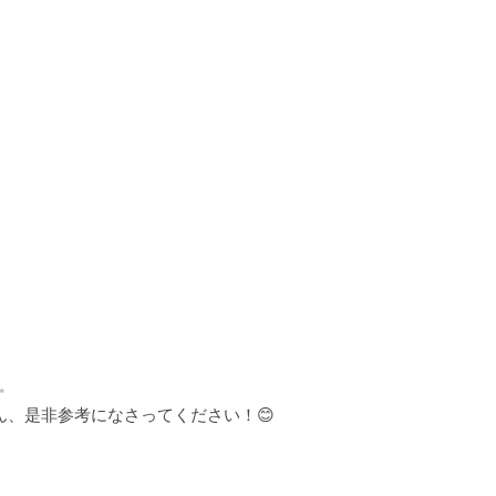
✨
、是非参考になさってください！😊