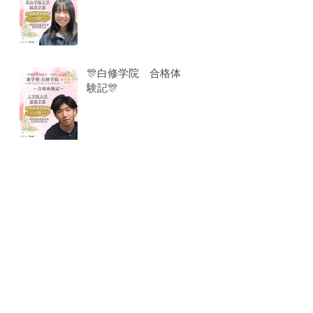
🎊白修学院 合格体
験記🎊