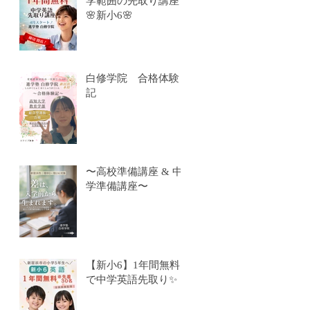
学範囲の先取り講座
🌸新小6🌸
白修学院 合格体験
記
〜高校準備講座 & 中
学準備講座〜
【新小6】1年間無料
で中学英語先取り✨