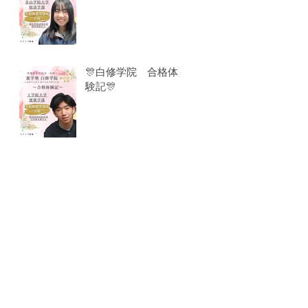
🎊白修学院 合格体
験記🎊