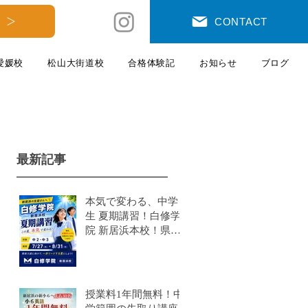
 ＞
CONTACT
愛媛校
松山大街道校
合格体験記
お知らせ
ブログ
最新記事
本気で変わる、中学
生 夏期講習！白修学
院 新居浜本校！県模
試有
授業料1年間無料！中