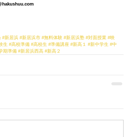
akushuu.com
塾
#新居浜
#新居浜市
#無料体験
#新居浜塾
#対面授業
#映
験生
#高校準備
#高校生
#準備講座
#新高１
#新中学生
#中
学期準備
#新居浜西高
#新高２