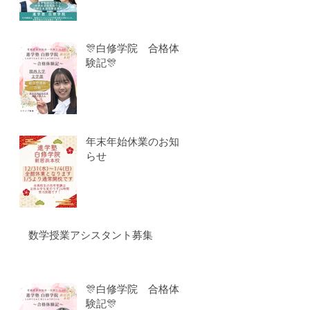
🎊白修学院 合格体
験記🎊
年末年始休業のお知
らせ
数学授業アシスタント募集
🎊白修学院 合格体
験記🎊