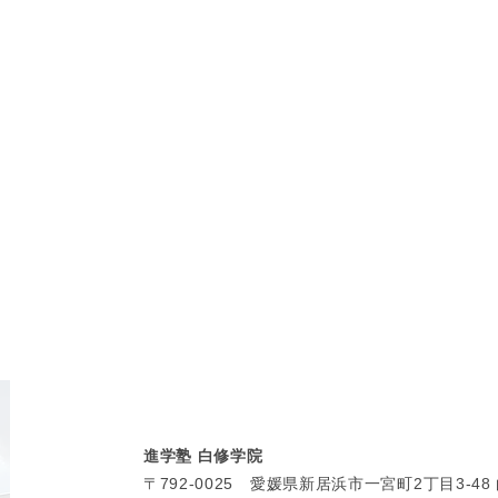
進学塾 白修学院
〒792-0025
愛媛県新居浜市一宮町2丁目
3-4