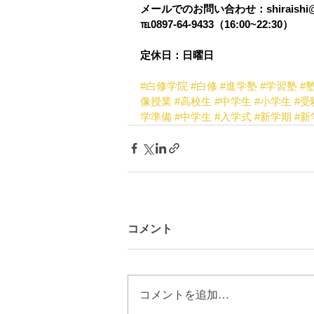
メールでのお問い合わせ：shiraishi@h
℡0897-64-9433（16:00~22:30）
定休日：日曜日
#白修学院
#白修
#進学塾
#学習塾
#
像授業
#高校生
#中学生
#小学生
#受
学準備
#中学生
#入学式
#新学期
#新
コメント
コメントを追加…